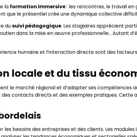
de la
formation immersive
: les rencontres, le travail e
t que le présentiel crée une dynamique collective difficil
nce du
suivi pédagogique
. Les stagiaires apprécient p
 soutien dans la mise en œuvre professionnelle… Autant d’
périence humaine et l’interaction directe sont des facte
ion locale et du tissu écon
t le marché régional et d’adapter ses compétences aux r
 des contacts directs et des exemples pratiques. Cette a
bordelais
 les besoins des entreprises et des clients. Les modules
 analyser les tendances économiques et sectorielles spéci