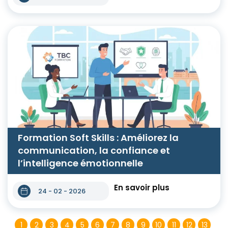
Formation Soft Skills : Améliorez la
communication, la confiance et
l’intelligence émotionnelle
En savoir plus
24 - 02 - 2026
1
2
3
4
5
6
7
8
9
10
11
12
13