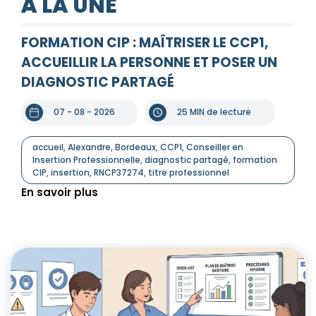
À LA UNE
FORMATION CIP : MAÎTRISER LE CCP1,
ACCUEILLIR LA PERSONNE ET POSER UN
DIAGNOSTIC PARTAGÉ
07 - 08 - 2026
25 MIN de lecture
accueil
,
Alexandre
,
Bordeaux
,
CCP1
,
Conseiller en
Insertion Professionnelle
,
diagnostic partagé
,
formation
CIP
,
insertion
,
RNCP37274
,
titre professionnel
En savoir plus