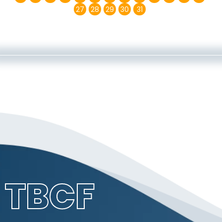
27
28
29
30
31
TBCF