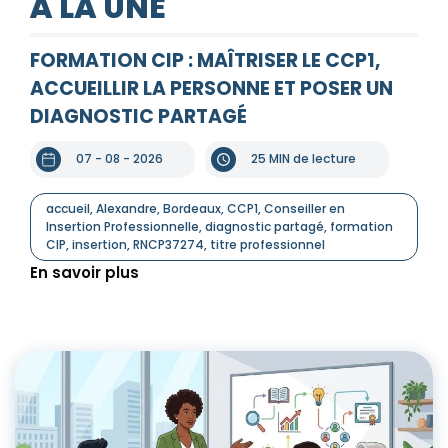
À LA UNE
FORMATION CIP : MAÎTRISER LE CCP1,
ACCUEILLIR LA PERSONNE ET POSER UN
DIAGNOSTIC PARTAGÉ
07 - 08 - 2026
25 MIN de lecture
accueil
,
Alexandre
,
Bordeaux
,
CCP1
,
Conseiller en
Insertion Professionnelle
,
diagnostic partagé
,
formation
CIP
,
insertion
,
RNCP37274
,
titre professionnel
En savoir plus